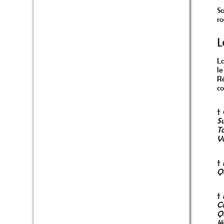
Sa
ro
L
La
le
Ré
co
†
Su
To
Vo
†
Qu
†
Co
Qu
Jé