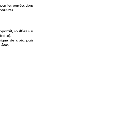
par les persécutions
pauvres.
paraît, soufflez sur
roite).
signe de croix, puis
s Ave.