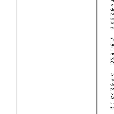
P
s
c
p
p
Ma
re
En
ca
Fo
ce
pl
Ce
Sa
qu
de
pa
le
Se
et
es