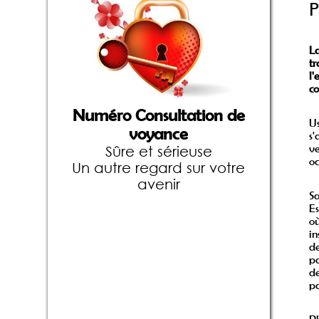
P
L
tr
l'
co
Numéro Consultation de
U
voyance
s'
ve
Sûre et sérieuse
oc
Un autre regard sur votre
avenir
S
Es
o
in
d
pa
de
pa