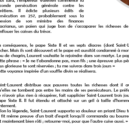
lus tard, l'empereur Valérien commence la
econde persécution générale contre les
hrétiens. Il édicte plusieurs édits de
ersécution en 257, probablement sous la
ression de son ministre des finances
crianus, un païen qui juge bon de s'accaparer les richesses de
nflouer les caisses du trésor.
 conséquence, le pape Sixte II et ses septs diacres (dont Saint-
cher. Mais ils sont découvert et le pape est aussitôt condamné à mor
u de chagrin, Laurent souhaite le rejoindre dans son martyr. Le pa
tte phrase : « Je ne t'abandonne pas, mon fils ; une épreuve plus pé
us glorieuse te sont réservées ; tu me suivras dans trois jours »
tte voyance inspirée d'un souffle divin se réalisera.
int-Laurent distribue aux pauvres toutes les richesses dont il a
'elles ne tombent pas entre les mains de ses persécuteurs. Le pré
 n'avoir plus rien à récupérer, fait supplicier Saint-Laurent trois j
pe Sixte II. Il fut étendu et attaché sur un gril à taille d'hom
ntement.
lon la légende, Saint-Laurent supporta sa douleur en priant Dieu ta
 fit même preuve d'un trait d'esprit lorsqu'il commanda au bourrea
t maintenant bien rôti ; retourne-moi, pour que l'autre cuise aussi. »