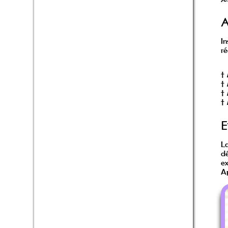
A
In
ré
†
†
†
†
E
L
dé
ex
Ap