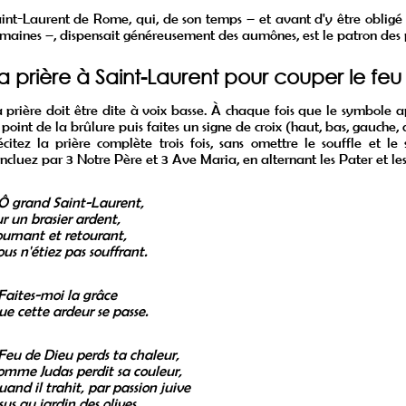
int-Laurent de Rome, qui, de son temps – et avant d'y être obligé 
maines –, dispensait généreusement des aumônes, est le patron des 
a prière à Saint-Laurent pour couper le feu
 prière doit être dite à voix basse. À chaque fois que le symbole ap
 point de la brûlure puis faites un signe de croix (haut, bas, gauche, d
citez la prière complète trois fois, sans omettre le souffle et le 
ncluez par 3 Notre Père et 3 Ave Maria, en alternant les Pater et le
Ô grand Saint-Laurent,
r un brasier ardent,
urnant et retourant,
us n'étiez pas souffrant.
Faites-moi la grâce
e cette ardeur se passe.
Feu de Dieu perds ta chaleur,
mme Judas perdit sa couleur,
and il trahit, par passion juive
sus au jardin des olives.