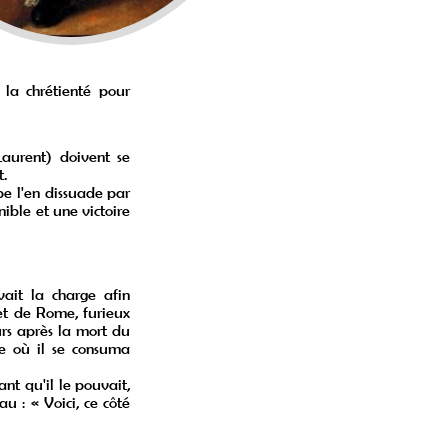
 la chrétienté pour
Laurent) doivent se
t.
pe l'en dissuade par
nible et une victoire
vait la charge afin
fet de Rome, furieux
ours après la mort du
me où il se consuma
nt qu'il le pouvait,
u : « Voici, ce côté