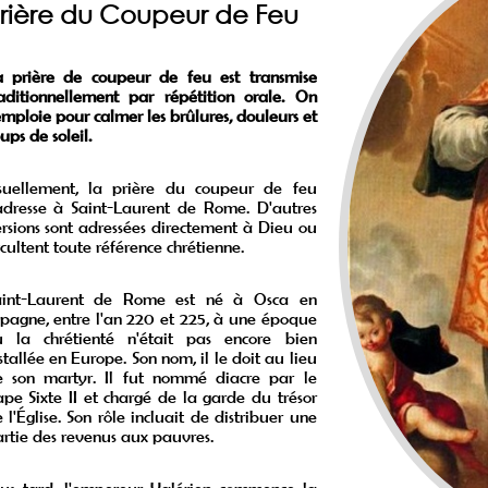
rière du Coupeur de Feu
a prière de coupeur de feu est transmise
aditionnellement par répétition orale. On
emploie pour calmer les brûlures, douleurs et
ups de soleil.
suellement, la prière du coupeur de feu
adresse à Saint-Laurent de Rome. D'autres
rsions sont adressées directement à Dieu ou
cultent toute référence chrétienne.
aint-Laurent de Rome est né à Osca en
pagne, entre l'an 220 et 225, à une époque
ù la chrétienté n'était pas encore bien
stallée en Europe. Son nom, il le doit au lieu
e son martyr. Il fut nommé diacre par le
pe Sixte II et chargé de la garde du trésor
 l'Église. Son rôle incluait de distribuer une
rtie des revenus aux pauvres.