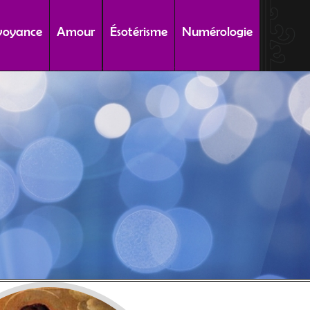
voyance
Amour
Ésotérisme
Numérologie