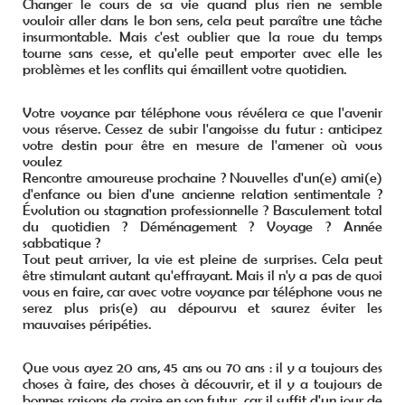
Changer le cours de sa vie quand plus rien ne semble
vouloir aller dans le bon sens, cela peut paraître une tâche
insurmontable. Mais c'est oublier que la roue du temps
tourne sans cesse, et qu'elle peut emporter avec elle les
problèmes et les conflits qui émaillent votre quotidien.
Votre voyance par téléphone vous révélera ce que l'avenir
vous réserve. Cessez de subir l'angoisse du futur : anticipez
votre destin pour être en mesure de l'amener où vous
voulez
Rencontre amoureuse prochaine ? Nouvelles d'un(e) ami(e)
d'enfance ou bien d'une ancienne relation sentimentale ?
Évolution ou stagnation professionnelle ? Basculement total
du quotidien ? Déménagement ? Voyage ? Année
sabbatique ?
Tout peut arriver, la vie est pleine de surprises. Cela peut
être stimulant autant qu'effrayant. Mais il n'y a pas de quoi
vous en faire, car avec votre voyance par téléphone vous ne
serez plus pris(e) au dépourvu et saurez éviter les
mauvaises péripéties.
Que vous ayez 20 ans, 45 ans ou 70 ans : il y a toujours des
choses à faire, des choses à découvrir, et il y a toujours de
bonnes raisons de croire en son futur, car il suffit d'un jour de